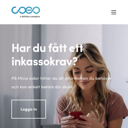
Har du fått ett
inkassokrav?
På Mina sidor hittar du all information du behöver
och kan enkelt betala din skuld.
Logga in